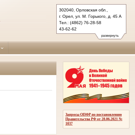
302040, Орловская обл.,
г. Орел, ул. М. Горького, д. 45 А
А
Тел.: (4862) 76-28-58
43-62-62
sovetsky.orl@sudrf.ru
развернуть
Запросы ОПФР по постановлению
Правительства РФ от 28.06.2021 №
1037