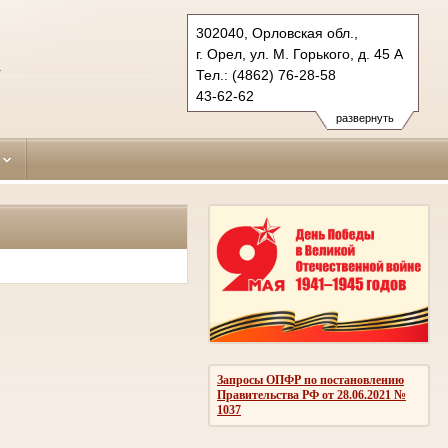
302040, Орловская обл.,
г. Орел, ул. М. Горького, д. 45 А
А
Тел.: (4862) 76-28-58
43-62-62
sovetsky.orl@sudrf.ru
развернуть
Запросы ОПФР по постановлению
Правительства РФ от 28.06.2021 №
1037