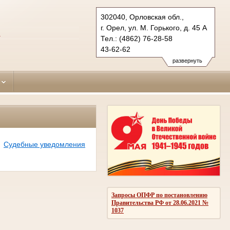
302040, Орловская обл.,
г. Орел, ул. М. Горького, д. 45 А
А
Тел.: (4862) 76-28-58
43-62-62
sovetsky.orl@sudrf.ru
развернуть
Судебные уведомления
Запросы ОПФР по постановлению
Правительства РФ от 28.06.2021 №
1037