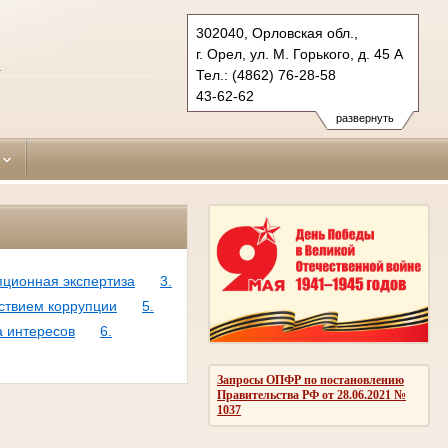
302040, Орловская обл.,
г. Орел, ул. М. Горького, д. 45 А
А
Тел.: (4862) 76-28-58
43-62-62
sovetsky.orl@sudrf.ru
развернуть
пционная экспертиза
3.
йствием коррупции
5.
а интересов
6.
Запросы ОПФР по постановлению
Правительства РФ от 28.06.2021 №
1037